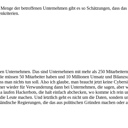
 der Menge der betroffenen Unternehmen gibt es so Schätzungen, dass das
nkriterien.
oßen Unternehmen. Das sind Unternehmen mit mehr als 250 Mitarbeitern,
 die müssen 50 Mitarbeiter haben und 10 Millionen Umsatz und Bilanzs
ss man nichts tun soll. Also ich glaube, man braucht jetzt keine Cybers
r wieder für Verwunderung dann bei Unternehmen, die sagen, aber wir
t. Da laufen Hackerbots, die halt einfach abchecken, wo komme ich rein
die Leute machen. Und letztlich geht es nicht um die Daten, sondern um
ländische Regierungen, die das aus politischen Gründen machen oder au